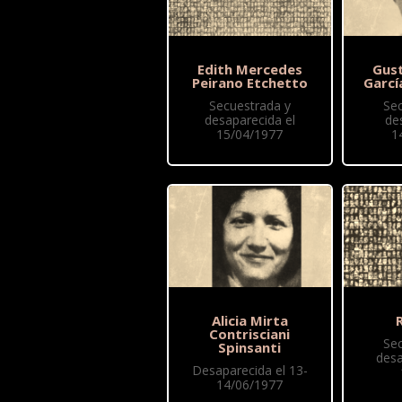
Edith Mercedes
Gus
Peirano Etchetto
Garcí
Secuestrada y
Se
desaparecida el
de
15/04/1977
1
Alicia Mirta
R
Contrisciani
Se
Spinsanti
desa
Desaparecida el 13-
14/06/1977