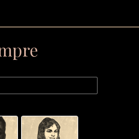
empre