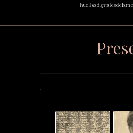
huellasdigitalesdela
Pres