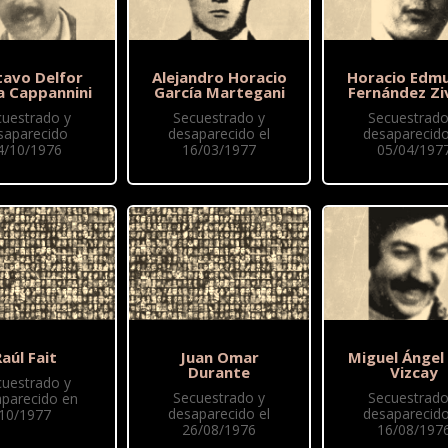
tavo Delfor
Alejandro Horacio
Horacio Edm
a Cappannini
García Martegani
Fernández Zi
cuestrado y
Secuestrado y
Secuestrado
saparecido
desaparecido el
desaparecido
4/10/1976
16/03/1977
05/04/197
aúl Fait
Juan Omar
Miguel Ángel
Durante
Vizcay
cuestrado y
Secuestrado y
Secuestrado
parecido en
desaparecido el
desaparecido
10/1977
26/08/1976
16/08/197