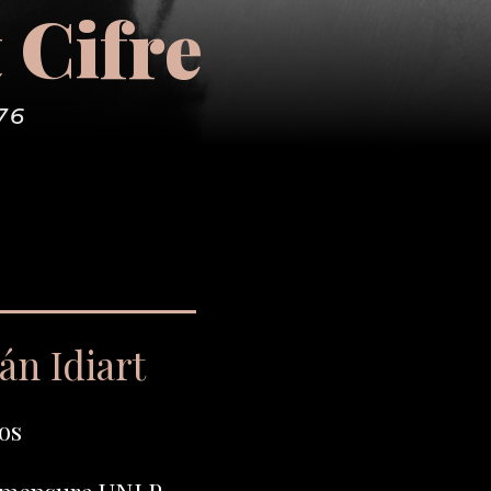
 Cifre
76
án Idiart
os