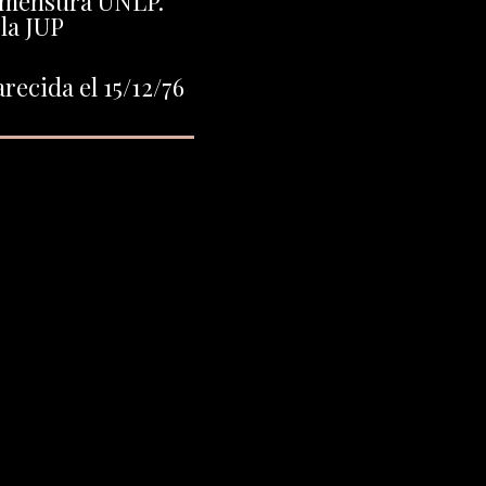
imensura UNLP.
 la JUP
recida el 15/12/76