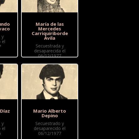
undo
María de las
vaco
Mercedes
Carriquiriborde
 y
Ávila
 el
Secuestrada y
7
desaparecida el
06/12/1977
 Díaz
Mario Alberto
Depino
 y
Secuestrado y
 el
desaparecido el
6
06/12/1977