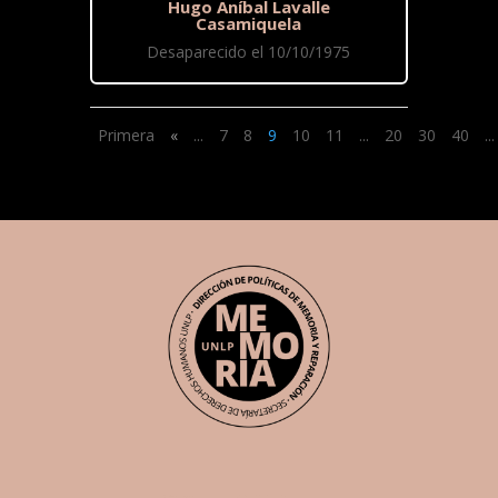
Hugo Aníbal Lavalle
Casamiquela
Desaparecido el 10/10/1975
Primera
«
...
7
8
9
10
11
...
20
30
40
...