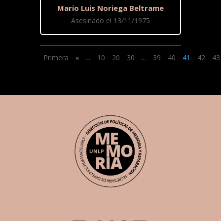
Mario Luis Noriega Beltrame
Asesinado el 13/11/1975
Primera
«
...
10
20
30
...
39
40
41
42
43