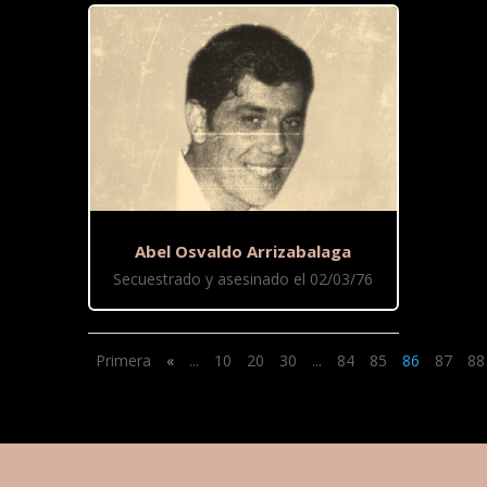
Abel Osvaldo Arrizabalaga
Secuestrado y asesinado el 02/03/76
Primera
«
...
10
20
30
...
84
85
86
87
88