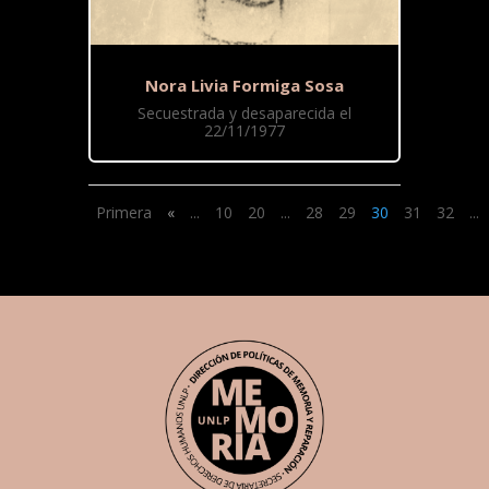
Nora Livia Formiga Sosa
Secuestrada y desaparecida el
22/11/1977
Primera
«
...
10
20
...
28
29
30
31
32
...