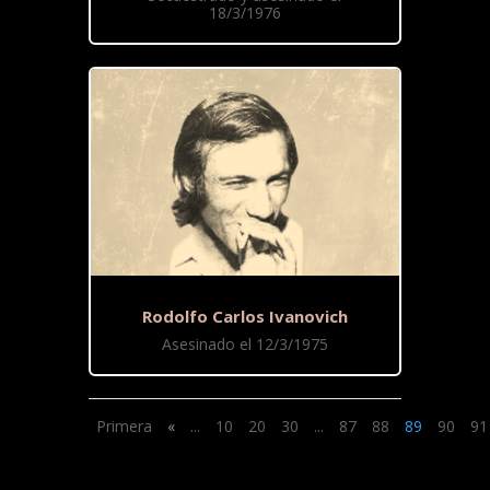
18/3/1976
Rodolfo Carlos Ivanovich
Asesinado el 12/3/1975
Primera
«
...
10
20
30
...
87
88
89
90
91