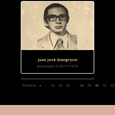
Juan José Giangrossi
Asesinado el 05/11/1976
Primera
«
...
10
20
30
...
38
39
40
41
42