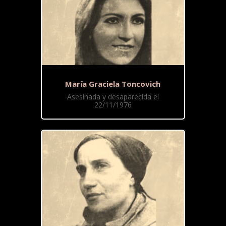
María Graciela Toncovich
Asesinada y desaparecida el
22/11/1976