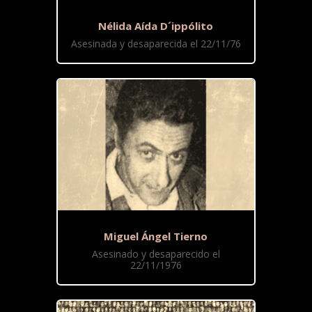
Nélida Aída D´ippólito
Asesinada y desaparecida el 22/11/76
Miguel Ángel Tierno
Asesinado y desaparecido el
22/11/1976