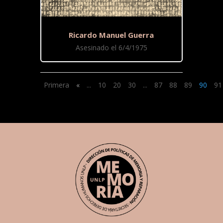
Ricardo Manuel Guerra
Asesinado el 6/4/1975
Primera
«
...
10
20
30
...
87
88
89
90
91