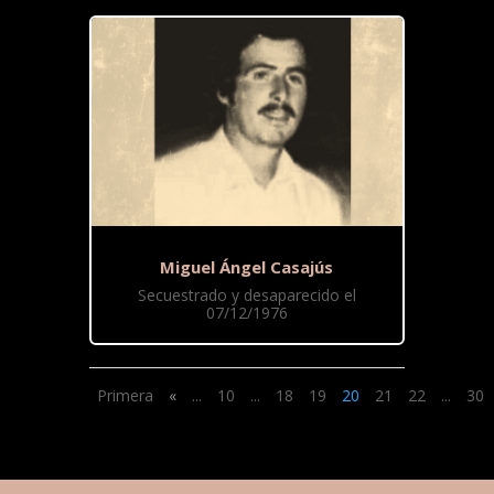
Miguel Ángel Casajús
Secuestrado y desaparecido el
07/12/1976
Primera
«
...
10
...
18
19
20
21
22
...
30