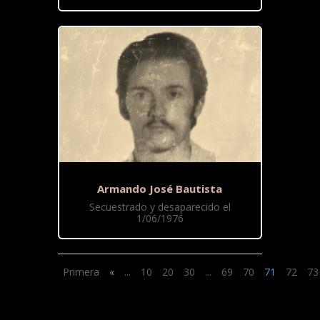
Armando José Bautista
Secuestrado y desaparecido el
1/06/1976
Primera
«
...
10
20
30
...
69
70
71
72
73