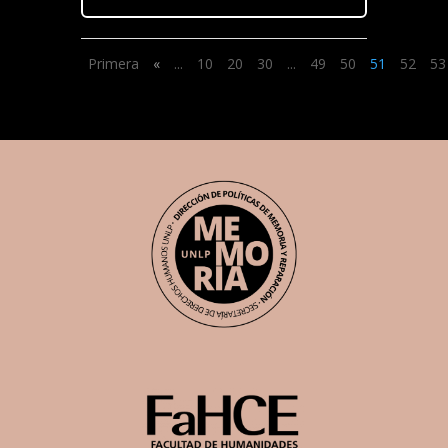
Primera
«
...
10
20
30
...
49
50
51
52
53