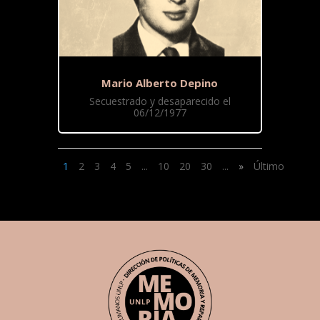
Mario Alberto Depino
Secuestrado y desaparecido el
06/12/1977
1
2
3
4
5
...
10
20
30
...
»
Último