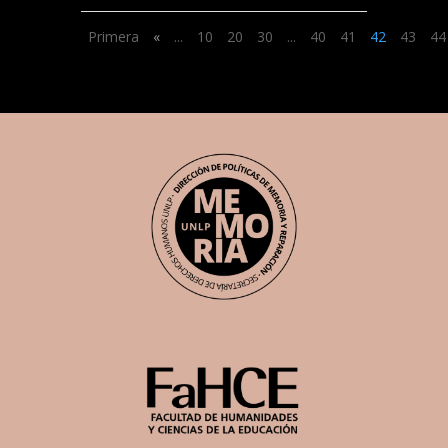
Primera
«
...
10
20
30
...
40
41
42
43
44