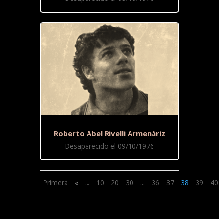
Roberto Abel Rivelli Armenáriz
Desaparecido el 09/10/1976
Primera
«
...
10
20
30
...
36
37
38
39
40