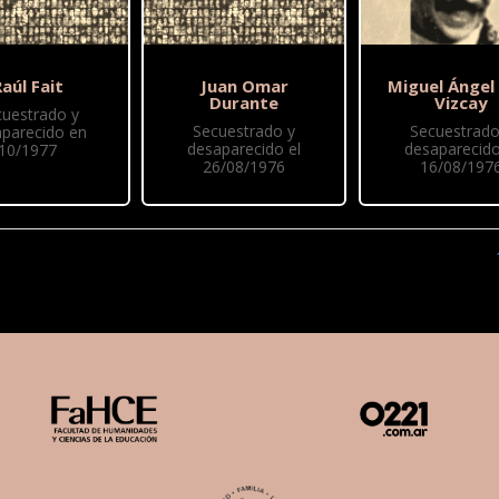
aúl Fait
Juan Omar
Miguel Ángel
Durante
Vizcay
cuestrado y
Secuestrado y
Secuestrado
parecido en
desaparecido el
desaparecido
10/1977
26/08/1976
16/08/197