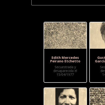
Edith Mercedes
Gus
Peirano Etchetto
Garcí
Secuestrada y
Se
desaparecida el
de
15/04/1977
1