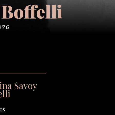
Boffelli
976
ina Savoy
lli
os