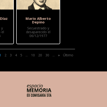
 Díaz
Mario Alberto
Depino
 y
Secuestrado y
 el
desaparecido el
6
06/12/1977
1
2
3
4
5
...
10
20
30
...
»
Último