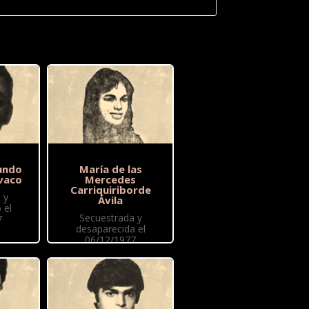
undo
María de las
vaco
Mercedes
Carriquiriborde
 y
Ávila
 el
Secuestrada y
7
desaparecida el
06/12/1977