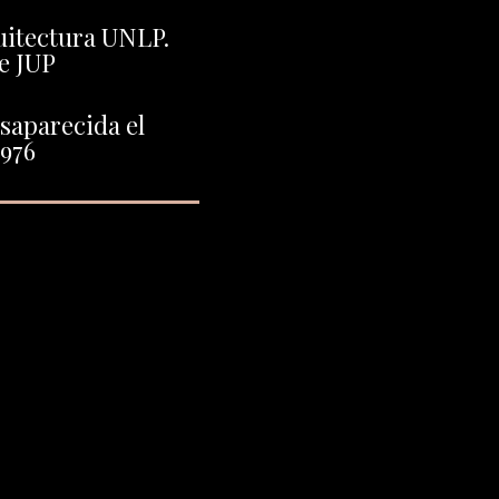
uitectura UNLP.
e JUP
saparecida el
1976