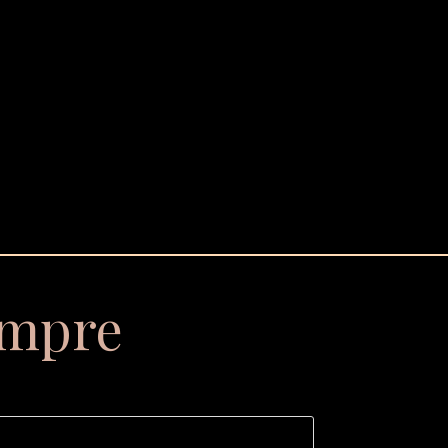
empre