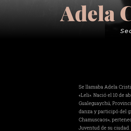
Adela C
Se
Se llamaba Adela Cristi
«Leli». Nació el 10 de a
Gualeguaychú, Provinci
danza y participó del g
Chamuscaos», perteneci
Juventud de su ciudad.