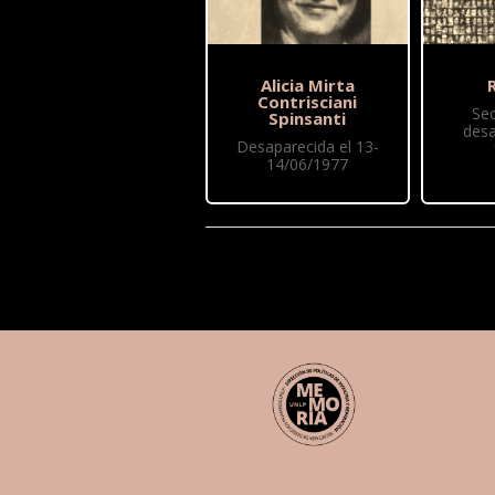
Alicia Mirta
R
Contrisciani
Se
Spinsanti
desa
Desaparecida el 13-
14/06/1977