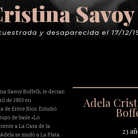
ristina Savoy 
cuestrada y desaparecida el 17/12/1
na Savoy Boffelli, le decían
Adela Crist
bril de 1953 en
Boffe
a de Entre Ríos. Estudió
rupo de baile «Lo
ente a La Casa de la
23 añ
 Adela se mudó a La Plata