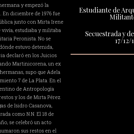
 hermana y empezó la
Estudiante de Arq
. En diciembre de 1976 fue
Militant
ública junto con Mirta Irene
 vivía, estudiaba y militaba
Secuestrada y de
taria Peronista. No se
17/12/
dónde estuvo detenida,
ia declaró en los Juicios
ando Martinicorena, un ex
 hermanas, supo que Adela
miento 7 de La Plata. En el
gentino de Antropología
restos y los de Mirta Pérez
gas de Isidro Casanova,
rada como N.N. El 18 de
ño, se celebró un acto
umaron sus restos en el