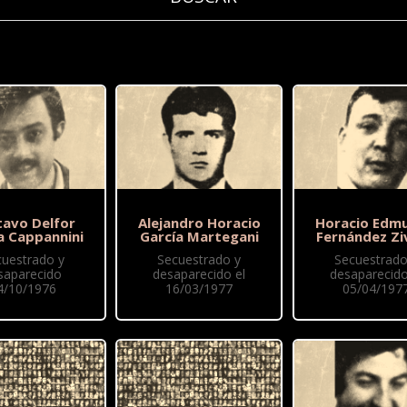
tavo Delfor
Alejandro Horacio
Horacio Edm
a Cappannini
García Martegani
Fernández Zi
cuestrado y
Secuestrado y
Secuestrado
saparecido
desaparecido el
desaparecido
4/10/1976
16/03/1977
05/04/197