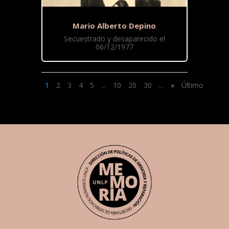
Mario Alberto Depino
Secuestrado y desaparecido el
06/12/1977
1
2
3
4
5
...
10
20
30
...
»
Último