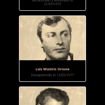
Secuestrado y asesinado el
21/03/1975
Luis Munitis Orione
Desaparecido el 12/05/1977