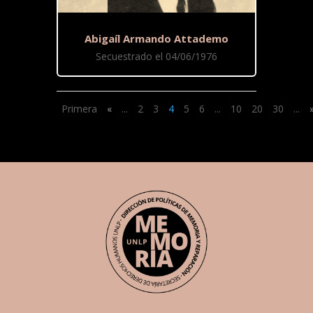
Abigaíl Armando Attademo
Secuestrado el 04/06/1976
Primera
«
...
2
3
4
5
6
...
10
20
30
...