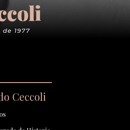
ccoli
 de 1977
do Ceccoli
os