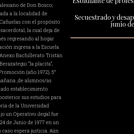
Estudiante de profes
alesiano de Don Bosco;
ada a la localidad de
Secuestrado y desap
 Cañuelas con el propósito
junio de
sacerdotal, la cual deja de
ués regresando al hogar
ación ingresa a la Escuela
Anexo Bachillerato Tristán
erazategui “la placita“,
Promoción (año 1972), 5°
 mañana ,de alumnos/as
ado establecimiento
posterior sus estudios para
oria de la Universidad
ajo un Operativo ilegal fue
 24 de Junio de 1977 en un
u caso espera justicia. Aún