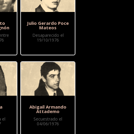
to
Julio Gerardo Poce
gnón
Mateos
entre
Desaparecido el
76
19/10/1976
ia
Abigaíl Armando
Attademo
 el
Secuestrado el
7
04/06/1976