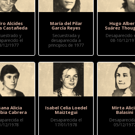
ro Alcides
María del Pilar
Hugo Alber
a Castañeda
García Reyes
Suárez Thou
cuestrado y
Secuestrada y
Desaparecido 
aparecido el
desaparecida a
08-10/12/19
8/12/1977
principios de 1977
ana Alicia
Isabel Celia Loedel
Mirta Alic
ubia Cabrera
Maiztegui
Balasini
aparecida el
Desaparecida el
Desaparecida
1/12/1978
17/01/1978
05/12/197