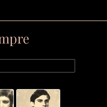
empre