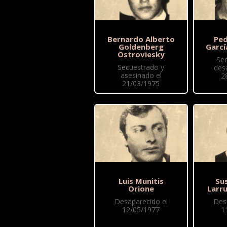
Bernardo Alberto
Ped
Goldenberg
Garcí
Ostroviesky
Se
Secuestrado y
des
asesinado el
2
21/03/1975
Luis Munitis
Sus
Orione
Larr
Desaparecido el
Des
12/05/1977
1