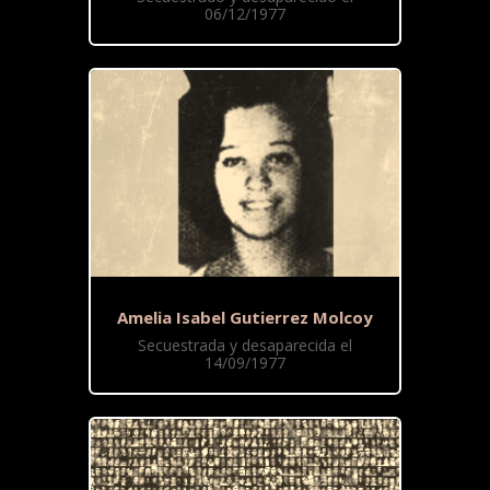
06/12/1977
Amelia Isabel Gutierrez Molcoy
Secuestrada y desaparecida el
14/09/1977