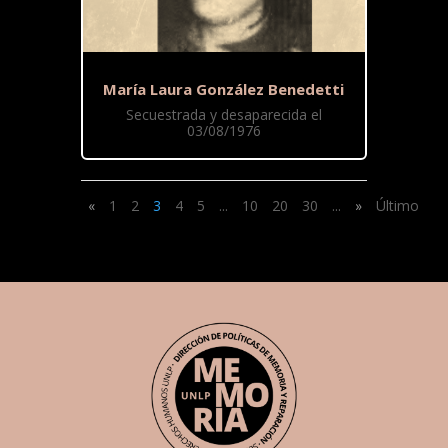
María Laura González Benedetti
Secuestrada y desaparecida el
03/08/1976
«
1
2
3
4
5
...
10
20
30
...
»
Último