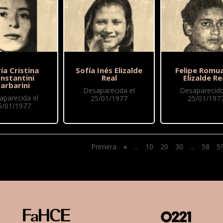
ía Cristina
Sofía Inés Elizalde
Felipe Romu
nstantini
Real
Elizalde Re
arbarini
Desaparecida el
Desaparecido
aparecida el
25/01/1977
25/01/197
5/01/1977
Primera
«
...
10
20
30
...
58
5