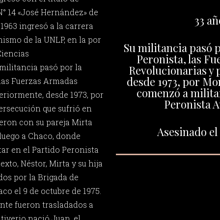
 N° 14 «José Hernández» de
33 añ
1963 ingresó a la carrera
nismo de la UNLP, en la por
Su militancia pasó p
Ciencias
Peronista, las F
militancia pasó por la
Revolucionarias y 
desde 1973, por Mo
 las Fuerzas Armadas
comenzó a militar
eriormente, desde 1973, por
Peronista A
rsecución que sufrió en
eron con su pareja Mirta
Asesinado el 
y luego a Chaco, donde
ar en el Partido Peronista
xto, Néstor, Mirta y su hija
os por la Brigada de
co el 9 de octubre de 1975.
nte fueron trasladados a
iverio nació Juan, el