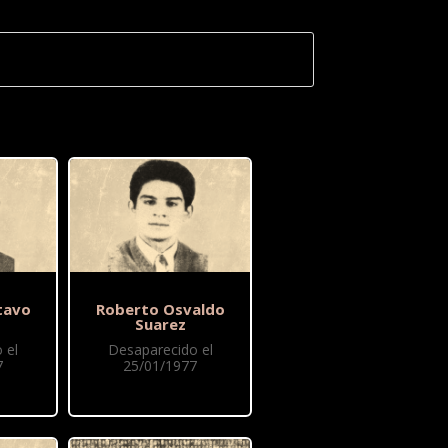
tavo
Roberto Osvaldo
Suarez
 el
Desaparecido el
7
25/01/1977