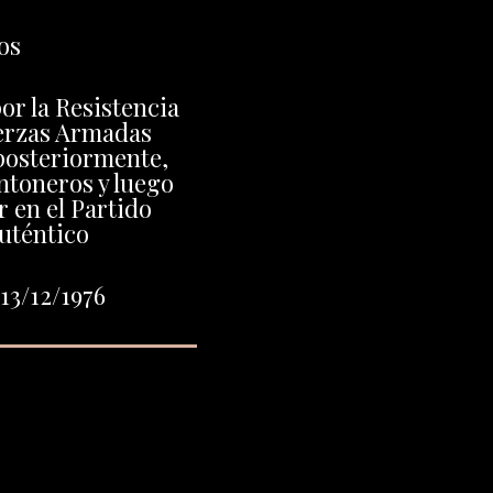
os
or la Resistencia
uerzas Armadas
posteriormente,
ntoneros y luego
 en el Partido
uténtico
13/12/1976