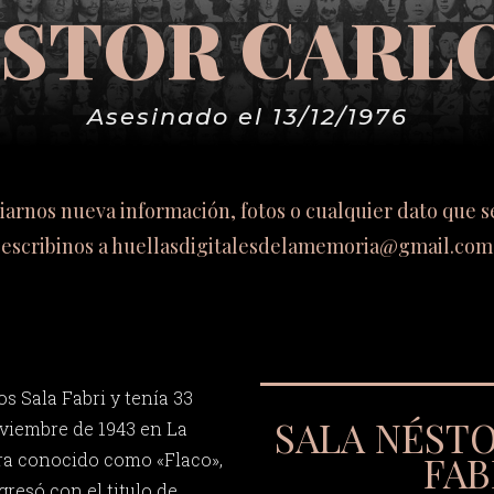
ÉSTOR CARLO
Asesinado el 13/12/1976
viarnos nueva información, fotos o cualquier dato que 
escribinos a
huellasdigitalesdelamemoria@gmail.com
s Sala Fabri y tenía 33
SALA NÉST
oviembre de 1943 en La
FAB
era conocido como «Flaco»,
gresó con el titulo de