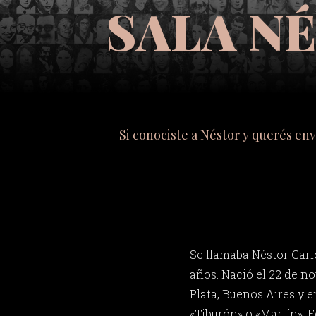
SALA N
Si conociste a Néstor y querés en
Se llamaba Néstor Carlo
años. Nació el 22 de n
Plata, Buenos Aires y 
«Tiburón» o «Martín». E