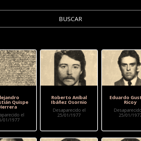
lejandro
Roberto Aníbal
Eduardo Gus
stián Quispe
Ibáñez Osornio
Ricoy
Herrera
Desaparecido el
Desaparecido
aparecido el
25/01/1977
25/01/197
6/01/1977