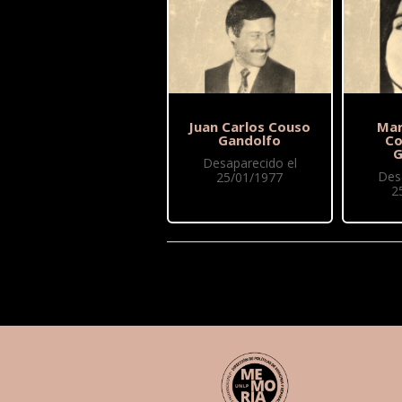
Juan Carlos Couso
Mar
Gandolfo
Co
G
Desaparecido el
Des
25/01/1977
2