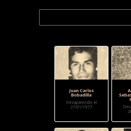
Juan Carlos
A
Bobadilla
Seba
Desaparecido el
Des
27/01/1977
2