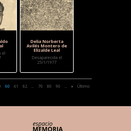
aldo
Delia Norberta
al
Avilés Montero de
Elizalde Leal
 el
Desaparecida el
7
25/1/1977
9
60
61
62
...
70
80
90
...
»
Último