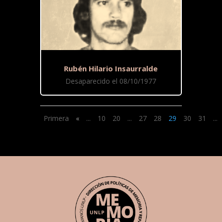
Rubén Hilario Insaurralde
Desaparecido el 08/10/1977
Primera
«
...
10
20
...
27
28
29
30
31
...