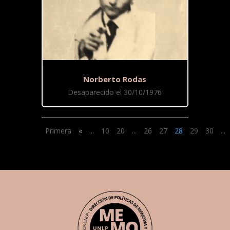
Norberto Rodas
Desaparecido el 30/10/1976
Primera
«
...
10
20
...
26
27
28
29
30
...