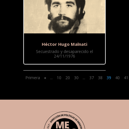
Héctor Hugo Malnati
Secuestrado y desaparecido el
24/11/1976
Primera
«
...
10
20
30
...
37
38
39
40
41