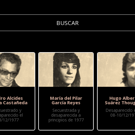
ro Alcides
María del Pilar
Hugo Alber
a Castañeda
García Reyes
Suárez Thou
cuestrado y
Secuestrada y
Desaparecido 
aparecido el
desaparecida a
08-10/12/19
8/12/1977
principios de 1977