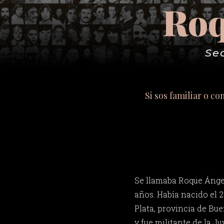
Roq
Se
Si sos familiar o c
Se llamaba Roque Ángel
años. Había nacido el 2
Plata, provincia de Bue
y fue militante de la 