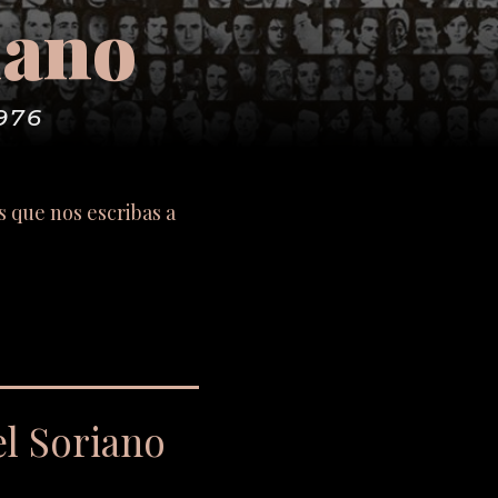
iano
976
s que nos escribas a
l Soriano