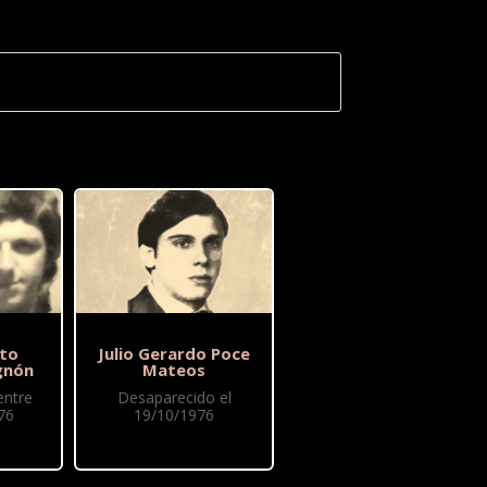
to
Julio Gerardo Poce
gnón
Mateos
entre
Desaparecido el
76
19/10/1976