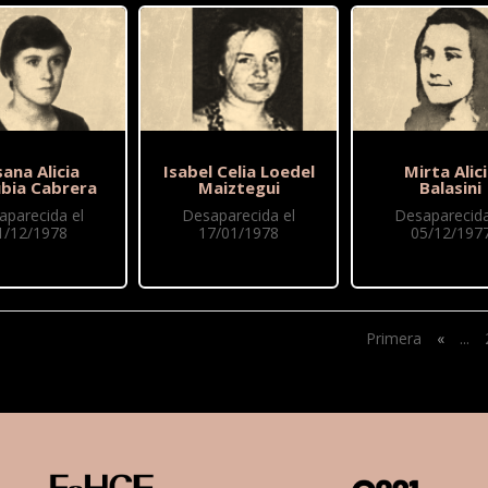
ana Alicia
Isabel Celia Loedel
Mirta Alic
ubia Cabrera
Maiztegui
Balasini
aparecida el
Desaparecida el
Desaparecida
1/12/1978
17/01/1978
05/12/197
Primera
«
...