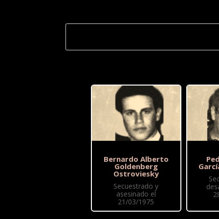
Bernardo Alberto
Ped
Goldenberg
Garcí
Ostroviesky
Se
Secuestrado y
des
asesinado el
2
21/03/1975