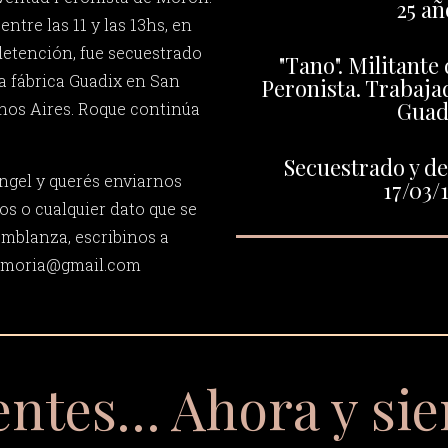
25 añ
entre las 11 y las 13hs, en
detención, fue secuestrado
"Tano". Militante
 la fábrica Guadix en San
Peronista. Trabajad
Guad
nos Aires. Roque continúa
Secuestrado y de
ngel y querés enviarnos
17/03/
os o cualquier dato que se
emblanza, escribinos a
memoria@gmail.com
entes… Ahora y si