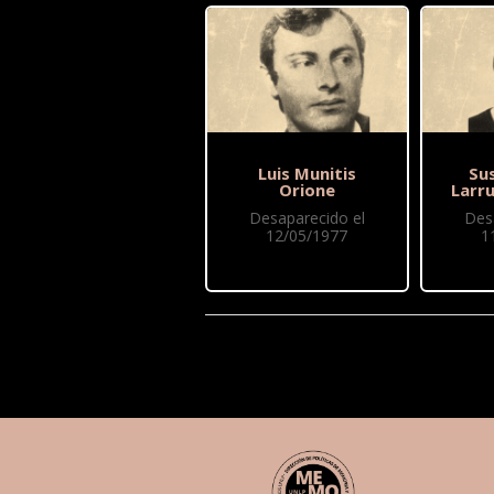
Luis Munitis
Sus
Orione
Larr
Desaparecido el
Des
12/05/1977
1