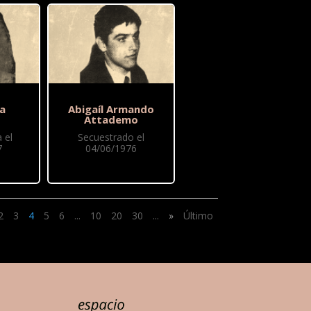
ia
Abigaíl Armando
Attademo
 el
Secuestrado el
7
04/06/1976
2
3
4
5
6
...
10
20
30
...
»
Último