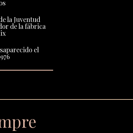
os
 de la Juventud
or de la fábrica
ix
saparecido el
1976
empre