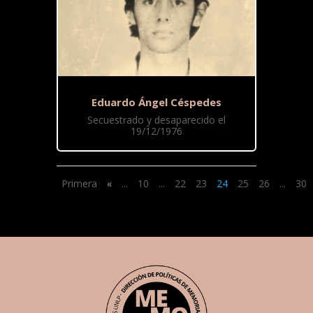
Eduardo Ángel Céspedes
Secuestrado y desaparecido el
19/12/1976
Primera
«
...
10
...
22
23
24
25
26
...
30