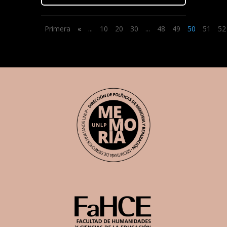
Primera
«
...
10
20
30
...
48
49
50
51
52