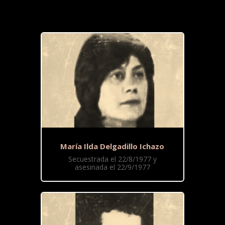
María Ilda Delgadillo Ichazo
Secuestrada el 22/8/1977 y
asesinada el 22/9/1977