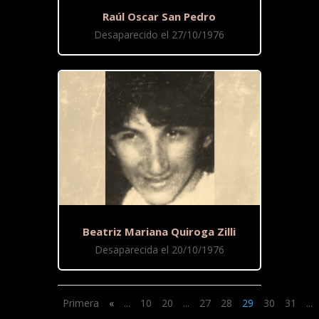
Raúl Oscar San Pedro
Desaparecido el 27/10/1976
Beatriz Mariana Quiroga Zilli
Desaparecida el 20/10/1976
Primera
«
...
10
20
...
27
28
29
30
31
...