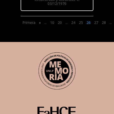
03/12/1976
Primera
«
...
10
20
...
24
25
26
27
28
...