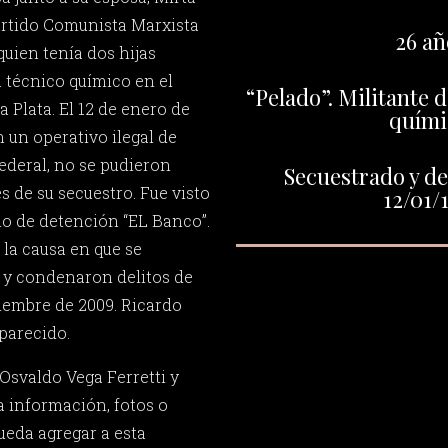
Partido Comunista Marxista
26 añ
uien tenía dos hijas
a técnico químico en el
“Pelado”. Militante 
a Plata. El 12 de enero de
quími
 un operativo ilegal de
ederal, no se pudieron
Secuestrado y de
 de su secuestro. Fue visto
12/01/
no de detención “EL Banco”.
 la causa en que se
 y condenaron delitos de
iembre de 2009. Ricardo
parecido.
Osvaldo Vega Ferretti y
 información, fotos o
ueda agregar a esta