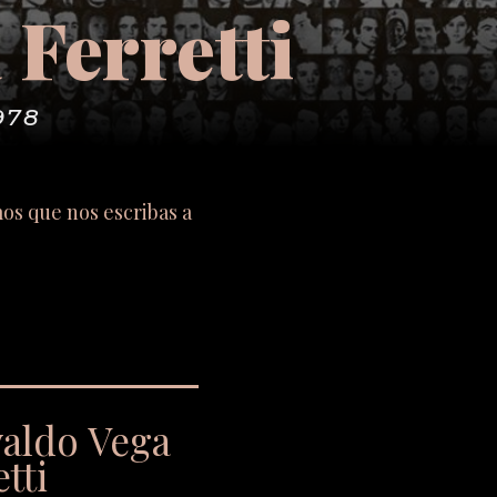
Ferretti
978
mos que nos escribas a
valdo Vega
tti