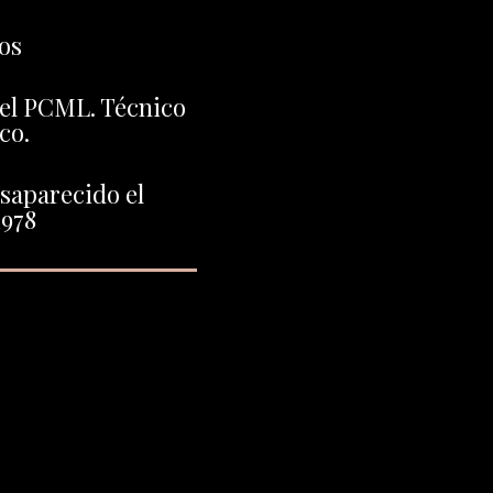
os
del PCML. Técnico
co.
saparecido el
1978