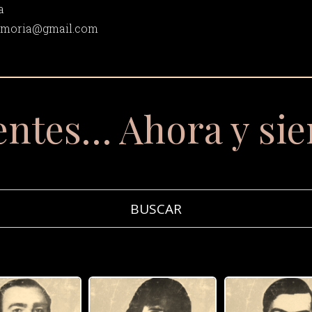
a
memoria@gmail.com
entes… Ahora y si