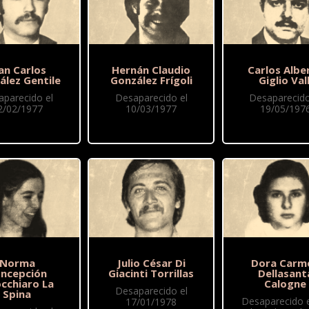
an Carlos
Hernán Claudio
Carlos Albe
ález Gentile
González Frígoli
Giglio Vall
aparecido el
Desaparecido el
Desaparecido
2/02/1977
10/03/1977
19/05/197
Norma
Julio César Di
Dora Carm
ncepción
Giacinti Torrillas
Dellasant
occhiaro La
Calogne
Desaparecido el
Spina
Desaparecido 
17/01/1978