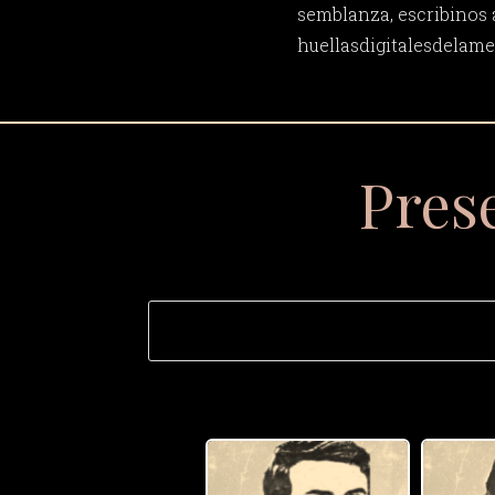
semblanza, escribinos 
huellasdigitalesdela
Pres