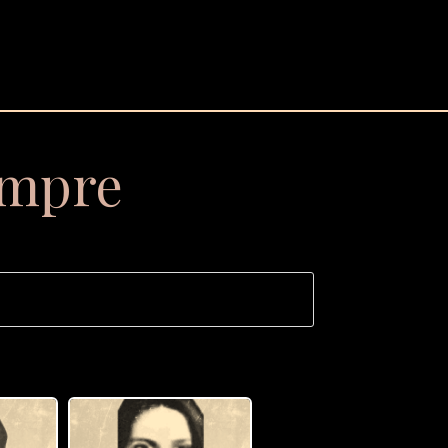
empre