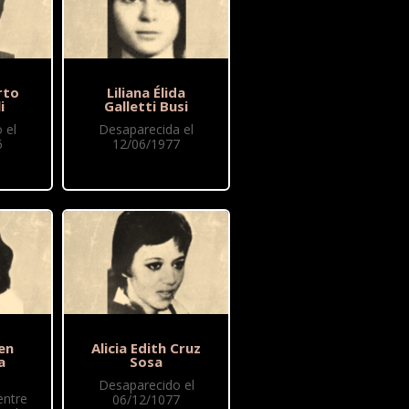
rto
Liliana Élida
i
Galletti Busi
 el
Desaparecida el
6
12/06/1977
en
Alicia Edith Cruz
a
Sosa
Desaparecido el
entre
06/12/1077