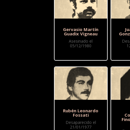
Gervasio Martín
Ju
Guadix Vigneau
Gonz
Asesinado el
Des
05/12/1980
1
Rubén Leonardo
Fossati
Co
Fin
Desaparecido el
21/01/1977