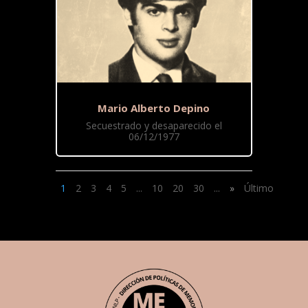
Mario Alberto Depino
Secuestrado y desaparecido el
06/12/1977
1
2
3
4
5
...
10
20
30
...
»
Último