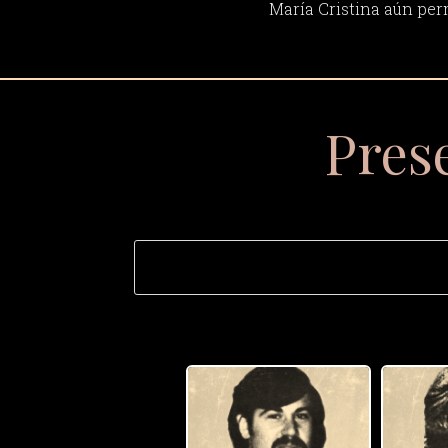
María Cristina aún pe
Pres