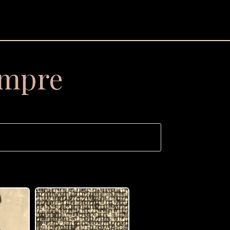
empre