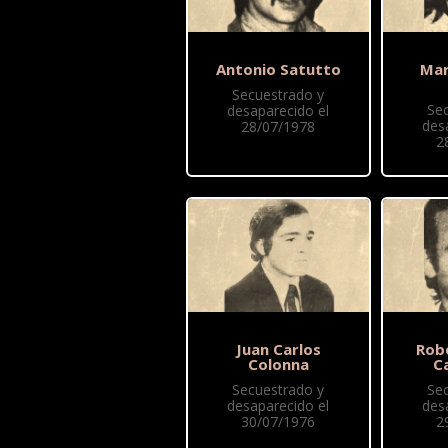
Antonio Satutto
Mar
Secuestrado y
Se
desaparecido el
des
28/07/1978
2
Juan Carlos
Rob
Colonna
C
Secuestrado y
Se
desaparecido el
des
30/07/1976
2