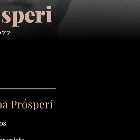
speri
977
na Prósperi
os