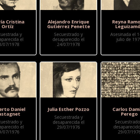
ía Cristina
Alejandro Enrique
Reyna Ram
Ortíz
Gutiérrez Penette
Leguizam
cuestrada y
Secuestrado y
Asesinada el 1
aparecida el
desaparecido el
julio de 19
8/07/1978
24/07/1978
erto Daniel
Julia Esther Pozzo
Carlos Dam
astagnet
Perego
Secuestrada y
cuestrado y
Secuestrado
desaparecida el
aparecido el
desaparecido
29/07/1976
9/07/1976
29/07/197