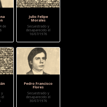
ona
Julio Felipe
ón
Morales
4 de
Secuestrado y
76
desaparecido el
16/07/1976
ián
Pedro Francisco
Flores
 y
Secuestrado y
 el
desaparecido el
6
30/07/1976