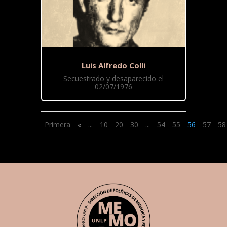
Luis Alfredo Colli
Secuestrado y desaparecido el
02/07/1976
Primera
«
...
10
20
30
...
54
55
56
57
58