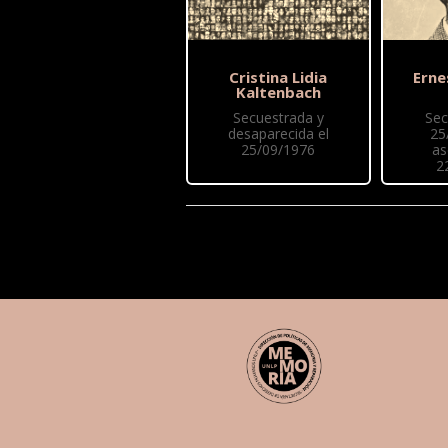
Cristina Lidia
Erne
Kaltenbach
Secuestrada y
Sec
desaparecida el
25
25/09/1976
as
2