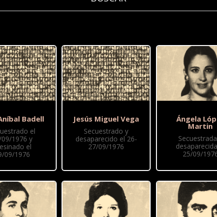
 Aníbal Badell
Jesús Miguel Vega
Ángela Lóp
Martin
uestrado el
Secuestrado y
Secuestrada
/09/1976 y
desaparecido el 26-
desaparecida
esinado el
27/09/1976
25/09/197
9/09/1976