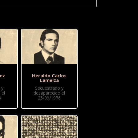
ez
Heraldo Carlos
Lamelza
 y
Secuestrado y
 el
desaparecido el
6
25/09/1976