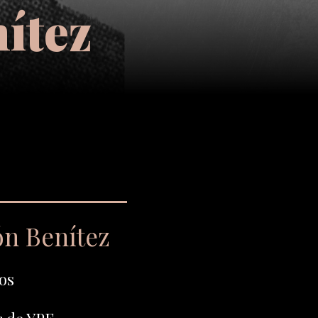
ítez
n Benítez
os