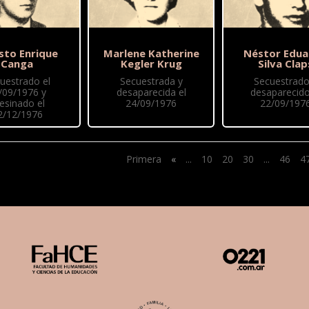
sto Enrique
Marlene Katherine
Néstor Edu
Canga
Kegler Krug
Silva Clap
uestrado el
Secuestrada y
Secuestrado
/09/1976 y
desaparecida el
desaparecido
esinado el
24/09/1976
22/09/197
2/12/1976
Primera
«
...
10
20
30
...
46
4