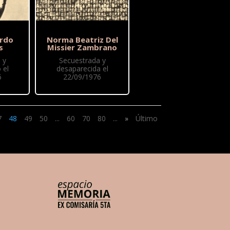
ardo
Norma Beatriz Del
s
Missier Zambrano
 y
Secuestrada y
 el
desaparecida el
6
22/09/1976
7
48
49
50
...
60
70
80
...
»
Último