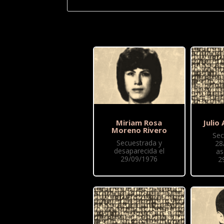
Miriam Rosa
Julio
Moreno Rivero
Sec
Secuestrada y
28
desaparecida el
as
29/09/1976
2