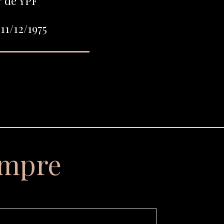
 de YPF
11/12/1975
empre