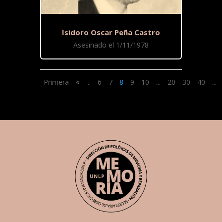
Isidoro Oscar Peña Castro
Asesinado el 1/11/1978
Primera
«
...
6
7
8
9
10
...
20
30
40
...