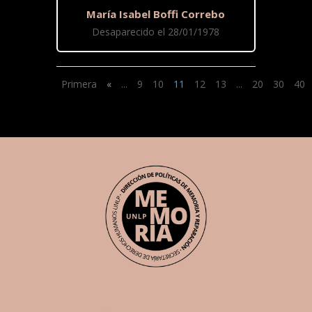
María Isabel Boffi Correbo
Desaparecido el 28/01/1978
Primera
«
...
9
10
11
12
13
...
20
30
40