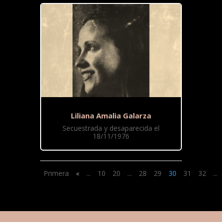
Liliana Amalia Galarza
Secuestrada y desaparecida el
18/11/1976
Primera
«
...
10
20
...
28
29
30
31
32
...