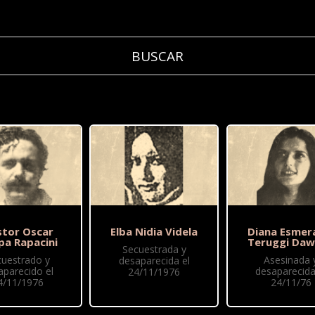
tor Oscar
Elba Nidia Videla
Diana Esmer
pa Rapacini
Teruggi Da
Secuestrada y
cuestrado y
Asesinada 
desaparecida el
aparecido el
desaparecida
24/11/1976
4/11/1976
24/11/76