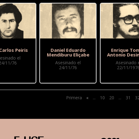
Carlos Peiris
Daniel Eduardo
Enrique To
Mendiburu Eliçabe
Antonio Des
esinado el
Asesinado el
Asesinado e
24/11/76
24/11/76
22/11/197
Primera
«
...
10
20
...
31
3