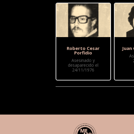
Roberto Cesar
Juan 
Porfidio
As
Asesinado y
desaparecido el
24/11/1976