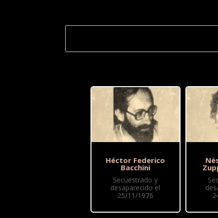
Héctor Federico
Nés
Bacchini
Zup
Secuestrado y
Se
desaparecido el
des
25/11/1976
2