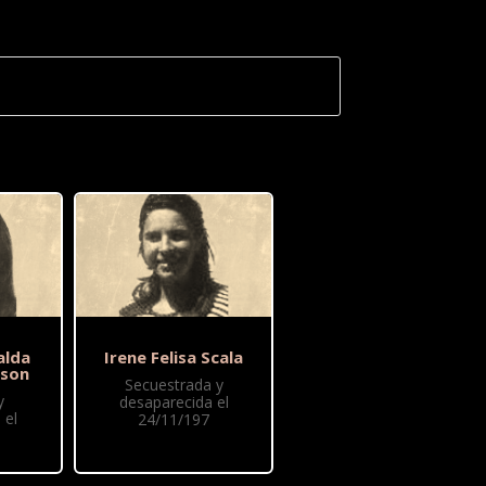
alda
Irene Felisa Scala
wson
Secuestrada y
y
desaparecida el
 el
24/11/197