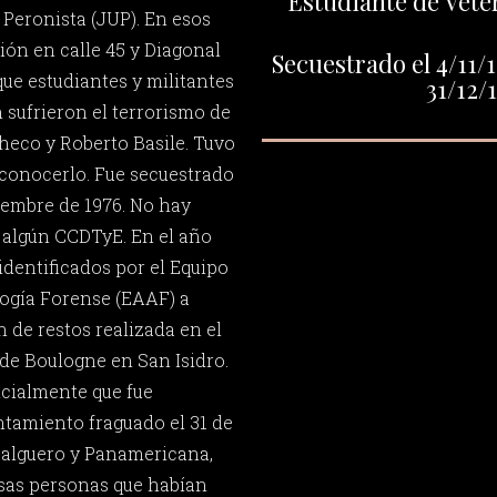
Estudiante de Vete
 Peronista (JUP). En esos
ión en calle 45 y Diagonal
Secuestrado el 4/11/1
 que estudiantes y militantes
31/12/
 sufrieron el terrorismo de
heco y Roberto Basile. Tuvo
a conocerlo. Fue secuestrado
viembre de 1976. No hay
r algún CCDTyE. En el año
identificados por el Equipo
ogía Forense (EAAF) a
 de restos realizada en el
de Boulogne en San Isidro.
cialmente que fue
tamiento fraguado el 31 de
Salguero y Panamericana,
as personas que habían