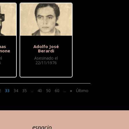
mas
Adolfo José
imone
Berardi
l
Asesinado el
6
22/11/1976
2
33
34
35
...
40
50
60
...
»
Último