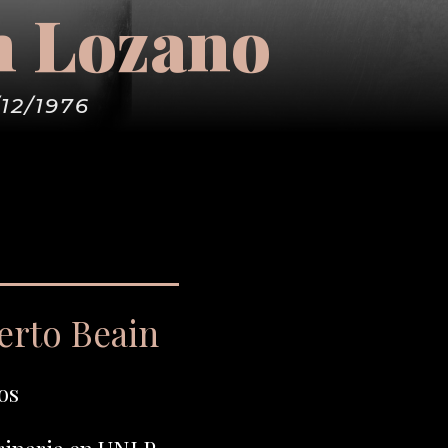
n Lozano
/12/1976
erto Beain
os