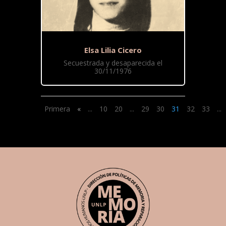
Elsa Lilia Cicero
Secuestrada y desaparecida el
30/11/1976
Primera
«
...
10
20
...
29
30
31
32
33
...