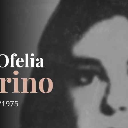
Ofelia
arino
/1975