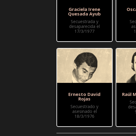
Graciela Irene
Osc
Quesada Ayub
Secuestrada y
Se
desaparecida el
as
17/3/1977
1
Ernesto David
Raúl 
Rojas
Se
Secuestrado y
des
asesinado el
18/3/1976