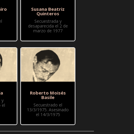
iro
Susana Beatriz
Quinteros
l
Secuestrada y
desaparecida el 2 de
marzo de 1977
la
Roberto Moisés
Basile
 y
Secuestrado el
 el
13/3/1975. Asesinado
el 14/3/1975