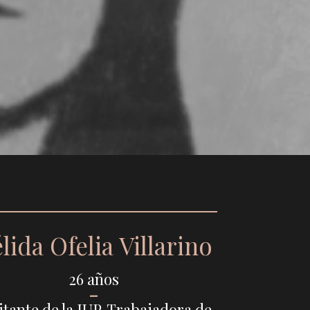
lida Ofelia Villarino
26 años
–
itante de la JUP. Trabajadora de