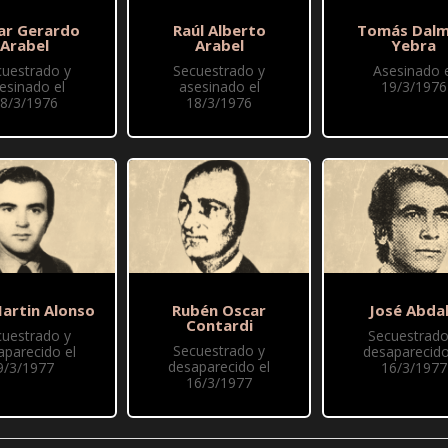
ar Gerardo
Raúl Alberto
Tomás Dalm
Arabel
Arabel
Yebra
cuestrado y
Secuestrado y
Asesinado e
esinado el
asesinado el
19/3/1976
8/3/1976
18/3/1976
Martin Alonso
Rubén Oscar
José Abda
Contardi
cuestrado y
Secuestrado
Secuestrado y
aparecido el
desaparecido
desaparecido el
9/3/1977
16/3/1977
16/3/1977