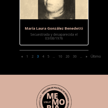
María Laura González Benedetti
Secuestrada y desaparecida el
03/08/1976
«
1
2
3
4
5
...
10
20
30
...
»
Último