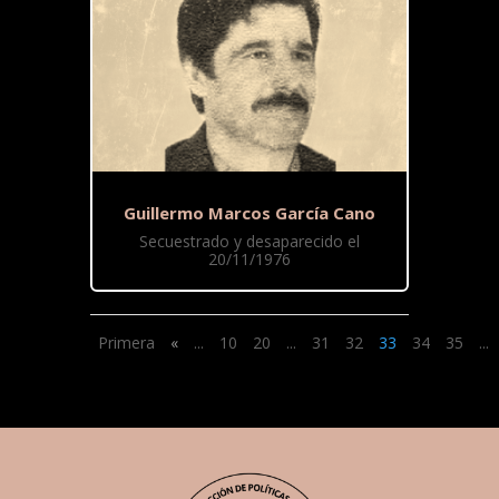
Guillermo Marcos García Cano
Secuestrado y desaparecido el
20/11/1976
Primera
«
...
10
20
...
31
32
33
34
35
...