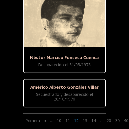
Néstor Narciso Fonseca Cuenca
Desaparecido el 31/05/1978
Américo Alberto González Villar
Secuestrado y desaparecido el
20/10/1976
Primera
«
...
10
11
12
13
14
...
20
30
40