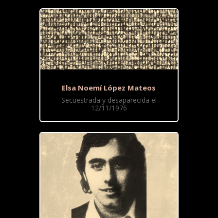
Elsa Noemí López Mateos
Secuestrada y desaparecida el
12/11/1976