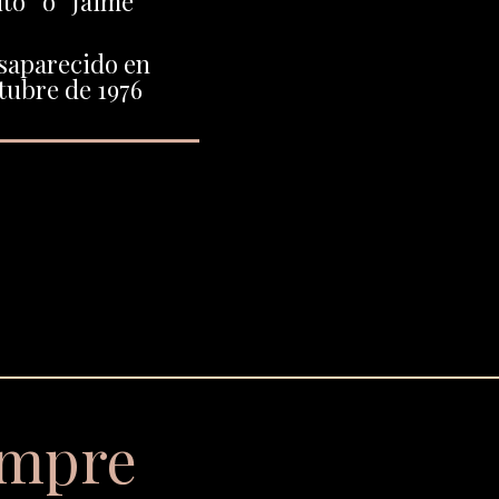
ito” o “Jaime”
saparecido en
tubre de 1976
empre