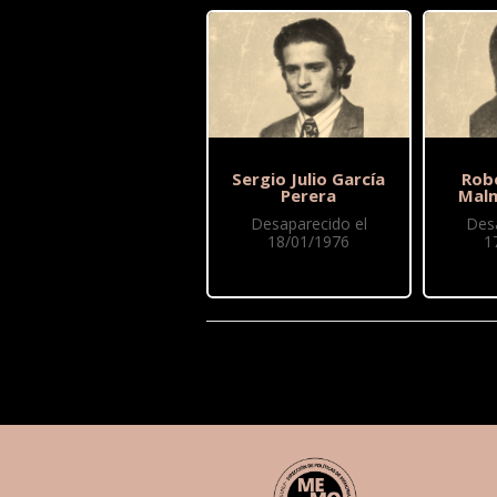
Sergio Julio García
Rob
Perera
Malm
Desaparecido el
Des
18/01/1976
1