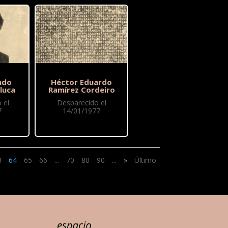
ndo
Héctor Eduardo
luca
Ramírez Cordeiro
 el
Desparecido el
7
14/01/1977
3
64
65
66
...
70
80
90
...
»
Último