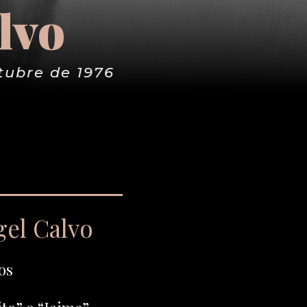
lvo
tubre de 1976
gel Calvo
os