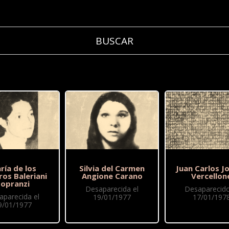
ría de los
Silvia del Carmen
Juan Carlos J
ros Baleriani
Angione Carano
Vercellon
Sopranzi
Desaparecida el
Desaparecido
aparecida el
19/01/1977
17/01/197
9/01/1977