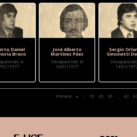
erto Daniel
José Alberto
Sergio Orla
oria Bravo
Martínez Páez
Simonetti De
aparecido el
Desaparecido el
Desaparecido
7/01/1977
16/01/1977
14/01/197
Primera
«
...
10
20
30
...
62
6