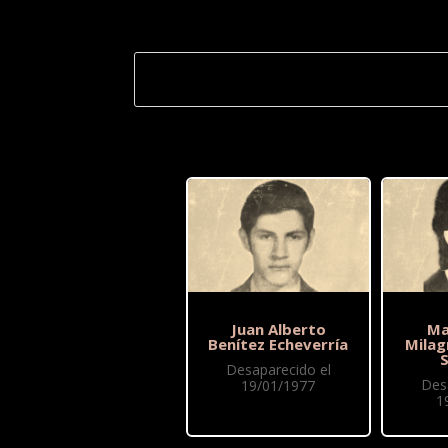
Juan Alberto
Ma
Benítez Echeverría
Milag
Desaparecido el
Des
19/01/1977
1