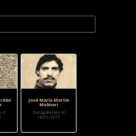
ordán
José María Martín
e
Molinari
 el
Desaparecido el
8
18/01/1977