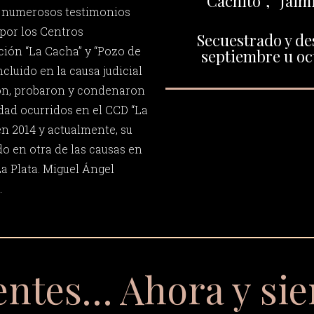
“Cachito”, “Jaim
r numerosos testimonios
por los Centros
Secuestrado y de
ión “La Cacha” y “Pozo de
septiembre u oc
ncluido en la causa judicial
ron, probaron y condenaron
dad ocurridos en el CCD “La
n 2014 y actualmente, su
do en otra de las causas en
La Plata. Miguel Ángel
.
entes… Ahora y si