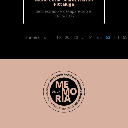
Pittaluga
Secuestrado y desaparecido el
09/06/1977
Primera
«
...
10
20
30
...
61
62
63
64
65