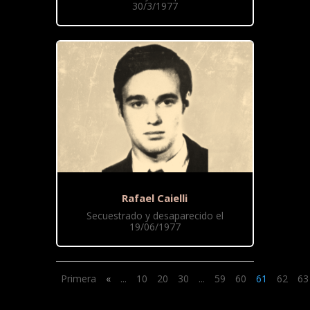
30/3/1977
Rafael Caielli
Secuestrado y desaparecido el
19/06/1977
Primera
«
...
10
20
30
...
59
60
61
62
63