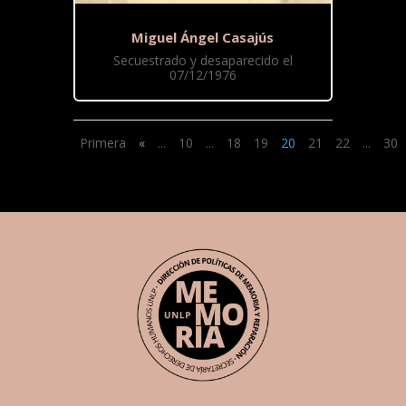
Miguel Ángel Casajús
Secuestrado y desaparecido el
07/12/1976
Primera
«
...
10
...
18
19
20
21
22
...
30