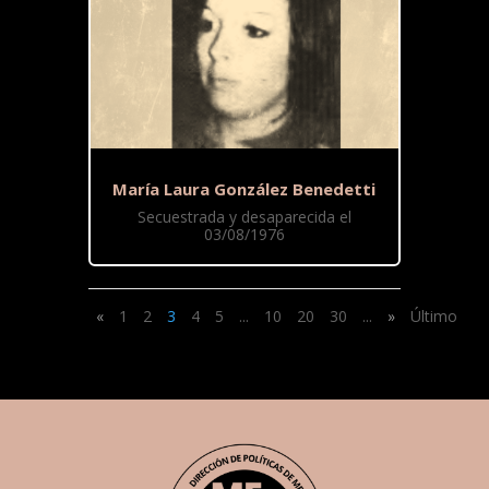
María Laura González Benedetti
Secuestrada y desaparecida el
03/08/1976
«
1
2
3
4
5
...
10
20
30
...
»
Último