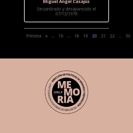
Miguel Ángel Casajús
Secuestrado y desaparecido el
07/12/1976
Primera
«
...
10
...
18
19
20
21
22
...
30