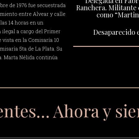
Delegada en Fábri
ubre de 1976 fue secuestrada
Ranchera. Militante 
como “Martina
rmiento entre Alvear y calle
 las 14 horas en un
Desaparecido e
 ilegal a cargo del Primer
e vista en la Comisaría 10
omisaría 5ta de La Plata. Su
a. Marta Nélida continúa
entes… Ahora y si