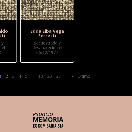
aldo
Edda Elba Vega
tti
Ferretti
 y
Secuestrada y
 el
desaparecida el
8
06/12/1977
1
2
3
4
5
...
10
20
30
...
»
Último