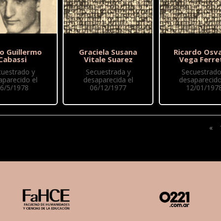
o Guillermo
Graciela Susana
Ricardo Osv
Cabassi
Vitale Suarez
Vega Ferre
cuestrado y
Secuestrada y
Secuestrado
aparecido el
desaparecida el
desaparecido
6/5/1978
06/12/1977
12/01/197
«