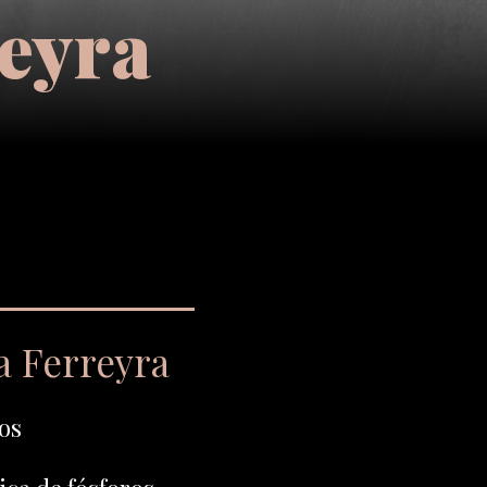
reyra
a Ferreyra
os