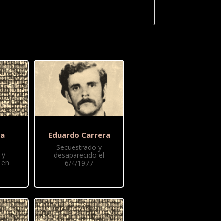
na
Eduardo Carrera
Secuestrado y
 y
desaparecido el
 en
6/4/1977