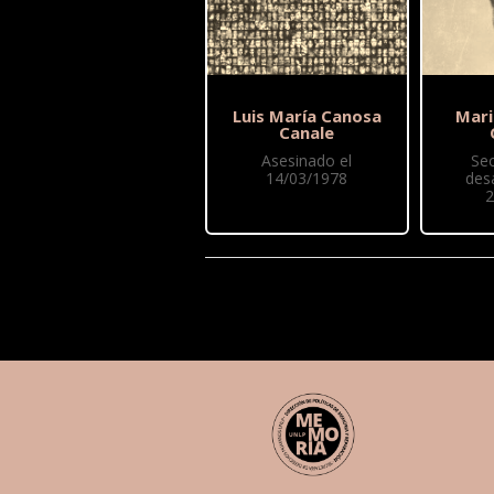
Luis María Canosa
Mari
Canale
Asesinado el
Se
14/03/1978
des
2