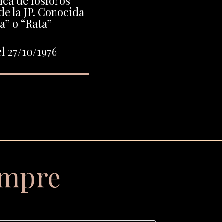
ca de fósforos
de la JP. Conocida
” o “Rata”
l 27/10/1976
empre